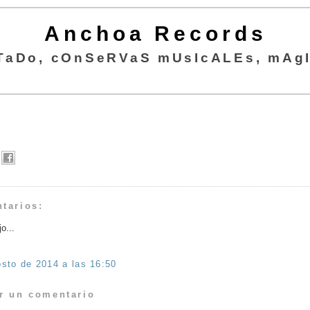
Anchoa Records
TaDo, cOnSeRVaS mUsIcALEs, mAgI
tarios:
o...
sto de 2014 a las 16:50
r un comentario