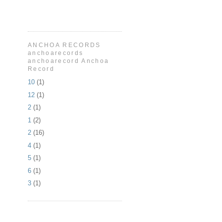
ANCHOA RECORDS
anchoarecords
anchoarecord Anchoa
Record
10
(1)
12
(1)
2
(1)
1
(2)
2
(16)
4
(1)
5
(1)
6
(1)
3
(1)