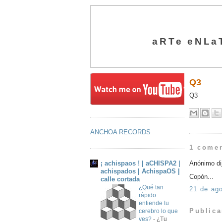
aRTe eNLa
Q3
Q3
ANCHOA RECORDS
1 comen
¡ achispaos ! | aCHISPA2 |
Anónimo dij
achispados | AchispaOS |
Copón...
calle cortada
¿Qué tan
21 de ago
rápido
entiende tu
Publica
cerebro lo que
ves?
-
¿Tu