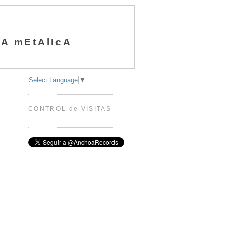
A mEtAlIcA
Select Language
▼
CONTROL de VISITAS