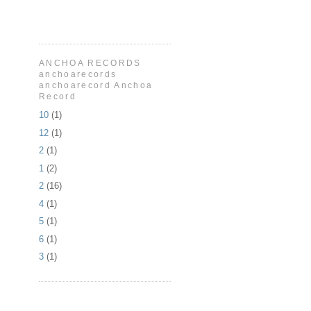
ANCHOA RECORDS
anchoarecords
anchoarecord Anchoa
Record
10
(1)
12
(1)
2
(1)
1
(2)
2
(16)
4
(1)
5
(1)
6
(1)
3
(1)