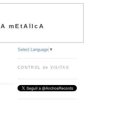
A mEtAlIcA
Select Language
▼
CONTROL de VISITAS