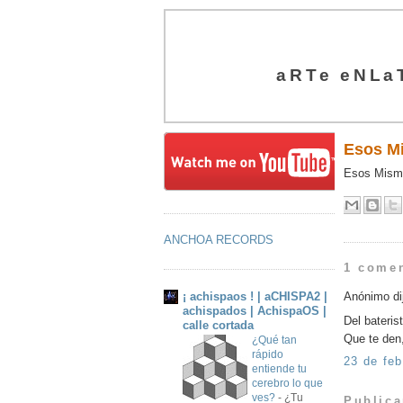
aRTe eNLa
Esos M
Esos Mismo
ANCHOA RECORDS
1 comen
¡ achispaos ! | aCHISPA2 |
Anónimo dij
achispados | AchispaOS |
Del bateri
calle cortada
Que te den,
¿Qué tan
rápido
23 de feb
entiende tu
cerebro lo que
ves?
-
¿Tu
Publica