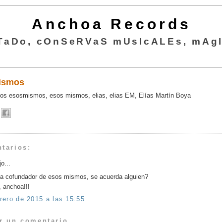
Anchoa Records
TaDo, cOnSeRVaS mUsIcALEs, mAgI
ismos
s esosmismos, esos mismos, elias, elias EM, Elías Martín Boya
tarios:
o...
sta cofundador de esos mismos, se acuerda alguien?
 anchoa!!!
rero de 2015 a las 15:55
r un comentario