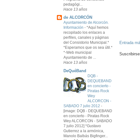
pedagógi...
Hace 13 años
de ALCORCÓN
Ayuntamiento de Alcorcón.
Información
-
*Aquí hemos
recopilado los enlaces a
perfiles, canales y páginas
Entrada má
del Consistorio Municipal.*
*Esperamos que os sea útil.*
*-Web municipal
Suscribirse
Ayuntamiento de ...
Hace 13 años
DeQuéBand
DQB -
DEQUEBAND
en concierto -
Piratas Rock
Wey
ALCORCON -
SABADO 7 julio 2012
-
[image: DQB - DEQUEBAND
en concierto - Piratas Rock
Wey ALCORCON - SABADO
7 julio 2012] *Gustavo
Gutierrez a la armónica,
Manolo Balbás Bigfinger...